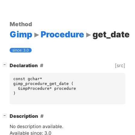
Method
Gimp
Procedure
get_date
since: 3.0
[
]
[src]
Declaration
−
const
gchar
*
gimp_procedure_get_date
(
GimpProcedure
*
procedure
)
[
]
Description
−
No description available.
Available since: 3.0