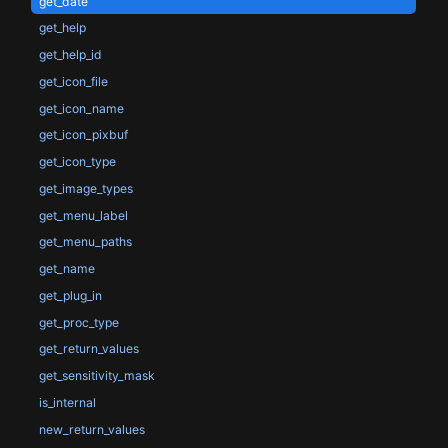
get_date
get_help
get_help_id
get_icon_file
get_icon_name
get_icon_pixbuf
get_icon_type
get_image_types
get_menu_label
get_menu_paths
get_name
get_plug_in
get_proc_type
get_return_values
get_sensitivity_mask
is_internal
new_return_values